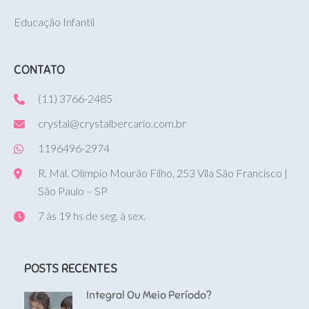
Educação Infantil
CONTATO
(11) 3766-2485
crystal@crystalbercario.com.br
1196496-2974
R. Mal. Olímpio Mourão Filho, 253 Vila São Francisco |
São Paulo – SP
7 às 19 hs de seg. à sex.
POSTS RECENTES
Integral Ou Meio Período?