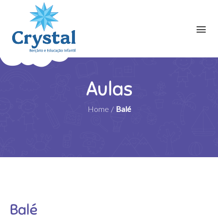
Aulas
Home
/
Balé
Balé